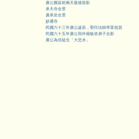
廣公圓寂前兩天最後留影
承天寺全景
廣承岩全景
妙通寺
民國六十三年廣公誕辰，聖印法師率眾祝賀
民國六十五年廣公與外籍皈依弟子合影
廣公為信徒念「大悲水」