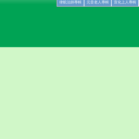
律航法師專輯
元音老人專輯
宣化上人專輯