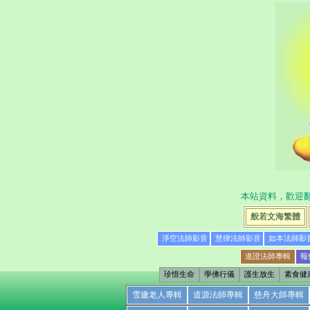
本站資料，歡迎
般若文海繁體
淨空法師影音
慧律法師影音
如本法師影
道證法師專輯
報
珍惜生命
學佛行儀
護生放生
素食健
雪廬老人專輯
道源法師專輯
慈舟大師專輯