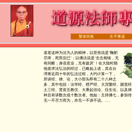
繁体转换
生平事迹
道老这种为法为人的精神，以世俗说是‘鞠躬
尽瘁，死而后已’；以佛法说是‘念念相续，无
有间断；身语意业，无有疲厌’！在大陆时期
他老求法弘法的经过，已略如上述，其在台
湾将近四十年的弘法过程，大约计算一下，
所讲经、律、论，大小部头即有二十八种之
多，其中包括：法华经、楞严经、大涅槃经、圆觉经
土三经、贤首五教仪、大乘起信论、往生论、以及律
种且有讲数次或十数次者。他如：主持佛七，参加传
无一不尽力而为，亦无一不讲不说。......